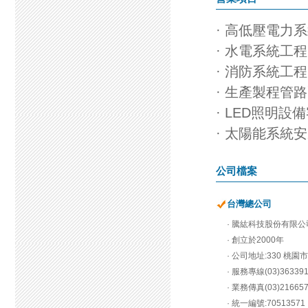
·
高低壓電力系
·
水電系統工程
·
消防系統工程
·
生產製程管路
·
LED照明設
·
太陽能系統安
公司檔案
台灣總公司
· 騰紘科技股份有限公
· 創立於2000年
· 公司地址:330 桃園
· 服務專線(03)36339
· 業務傳真(03)21665
· 統一編號:70513571